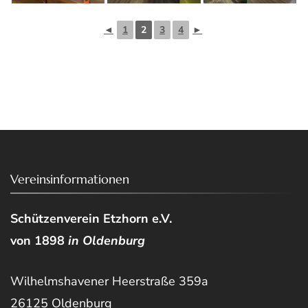
◄
1
2
3
4
►
Vereinsinformationen
Schützenverein Etzhorn e.V.
von 1898
in Oldenburg
Wilhelmshavener Heerstraße 359a
26125 Oldenburg