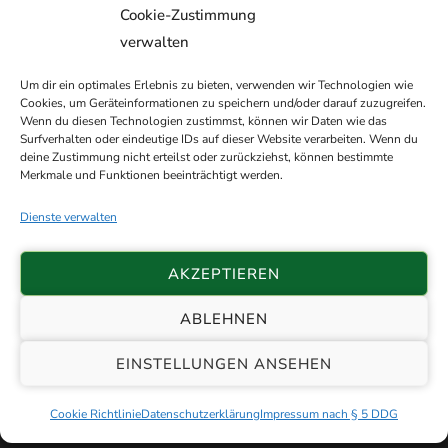
Cookie-Zustimmung
verwalten
Um dir ein optimales Erlebnis zu bieten, verwenden wir Technologien wie
Cookies, um Geräteinformationen zu speichern und/oder darauf zuzugreifen.
Wenn du diesen Technologien zustimmst, können wir Daten wie das
Surfverhalten oder eindeutige IDs auf dieser Website verarbeiten. Wenn du
deine Zustimmung nicht erteilst oder zurückziehst, können bestimmte
Merkmale und Funktionen beeinträchtigt werden.
Dienste verwalten
AKZEPTIEREN
ABLEHNEN
© 2026 Schützenverein Etzhorn e.V. von
EINSTELLUNGEN ANSEHEN
1898 |
Impressum
|
Datenschutz
|
Sitemap
| 🏗️ with ❤️ by
Patrick Thölken
Cookie Richtlinie
Datenschutzerklärung
Impressum nach § 5 DDG