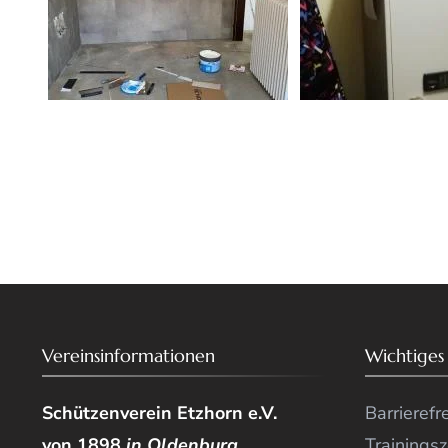
Vereinsinformationen
Wichtiges
Schützenverein Etzhorn e.V.
Barrierefr
von 1898
in Oldenburg
Trainingsz