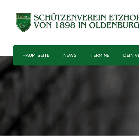
Treffender geht's nicht!
Schützenverein Etzhorn e.V. v
HAUPTSEITE
NEWS
TERMINE
DEIN V