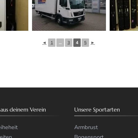
◄
1
...
3
4
5
►
 aus deinem Verein
Unsere Sportarten
eiheheit
Armbrust
eiten
Bogensport