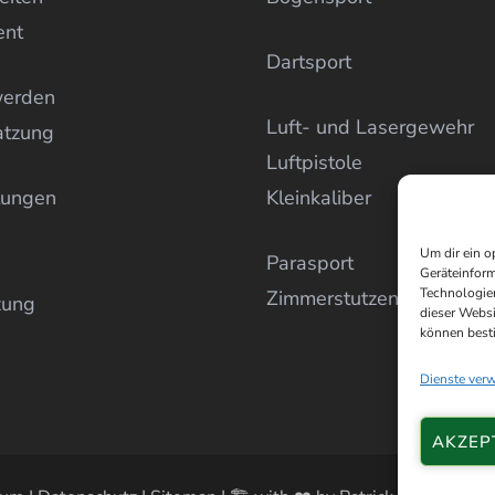
ent
Dartsport
werden
Luft- und Lasergewehr
atzung
Luftpistole
tungen
Kleinkaliber
Um dir ein o
Parasport
Geräteinform
Technologien
Zimmerstutzen
zung
dieser Websi
können best
Dienste ver
AKZEP