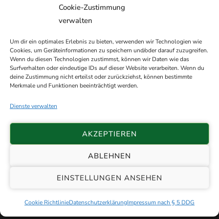
Cookie-Zustimmung
verwalten
Um dir ein optimales Erlebnis zu bieten, verwenden wir Technologien wie
Cookies, um Geräteinformationen zu speichern und/oder darauf zuzugreifen.
Wenn du diesen Technologien zustimmst, können wir Daten wie das
Surfverhalten oder eindeutige IDs auf dieser Website verarbeiten. Wenn du
deine Zustimmung nicht erteilst oder zurückziehst, können bestimmte
Merkmale und Funktionen beeinträchtigt werden.
Dienste verwalten
AKZEPTIEREN
ABLEHNEN
© 2026 Schützenverein Etzhorn e.V. von
EINSTELLUNGEN ANSEHEN
1898 |
Impressum
|
Datenschutz
|
Sitemap
| 🏗️ with ❤️ by
Patrick Thölken
Cookie Richtlinie
Datenschutzerklärung
Impressum nach § 5 DDG