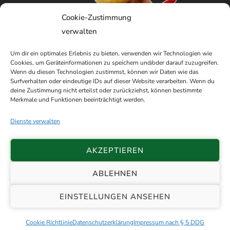
Cookie-Zustimmung
verwalten
Um dir ein optimales Erlebnis zu bieten, verwenden wir Technologien wie
Cookies, um Geräteinformationen zu speichern und/oder darauf zuzugreifen.
Wenn du diesen Technologien zustimmst, können wir Daten wie das
Surfverhalten oder eindeutige IDs auf dieser Website verarbeiten. Wenn du
deine Zustimmung nicht erteilst oder zurückziehst, können bestimmte
Merkmale und Funktionen beeinträchtigt werden.
Dienste verwalten
AKZEPTIEREN
ABLEHNEN
© 2026 Schützenverein Etzhorn e.V. von
EINSTELLUNGEN ANSEHEN
1898 |
Impressum
|
Datenschutz
|
Sitemap
| 🏗️ with ❤️ by
Patrick Thölken
Cookie Richtlinie
Datenschutzerklärung
Impressum nach § 5 DDG