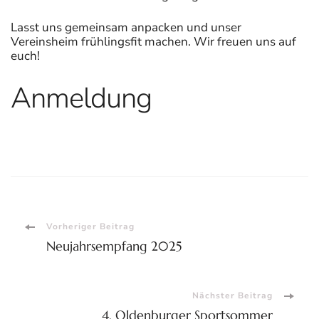
Lasst uns gemeinsam anpacken und unser
Vereinsheim frühlingsfit machen. Wir freuen uns auf
euch!
Anmeldung
Beitragsnavigation
Vorheriger Beitrag
Neujahrsempfang 2025
Nächster Beitrag
4. Oldenburger Sportsommer