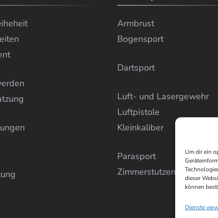
eiheheit
Armbrust
eiten
Bogensport
ent
Dartsport
werden
Luft- und Lasergewehr
atzung
Luftpistole
tungen
Kleinkaliber
Um dir ein o
Parasport
Geräteinform
Technologien
Zimmerstutzen
zung
dieser Websi
können best
Dienste ver