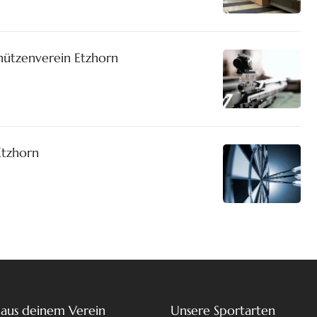
ützenverein Etzhorn
Etzhorn
 aus deinem Verein
Unsere Sportarten