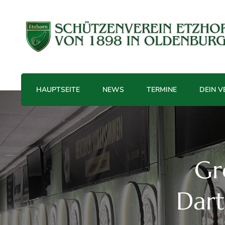
Treffender geht's nicht!
Schützenverein Etzhorn e.V. v
HAUPTSEITE
NEWS
TERMINE
DEIN V
Gr
Dart