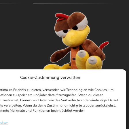
Cookie-Zustimmung verwalten
ptimales Erlebnis zu bieten, verwenden wir Technologien wie Cookies, um
ationen zu speichern und/oder darauf zuzugreifen. Wenn du diesen
 zustimmst, können wir Daten wie das Surfverhalten oder eindeutige IDs auf
te verarbeiten. Wenn du deine Zustimmung nicht erteilst oder zurückziehst,
immte Merkmale und Funktionen beeinträchtigt werden.
walten