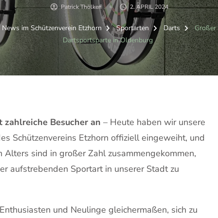
Patrick Thölken
2. APRIL 2024
& News im Schützenverein Etzhorn
Sportarten
Darts
Großer 
Dartsportsparte in Oldenburg
t zahlreiche Besucher an
– Heute haben wir unsere
s Schützenvereins Etzhorn offiziell eingeweiht, und
n Alters sind in großer Zahl zusammengekommen,
r aufstrebenden Sportart in unserer Stadt zu
-Enthusiasten und Neulinge gleichermaßen, sich zu