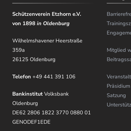
Schützenverein Etzhorn e.V.
Barrierefr
von 1898
in Oldenburg
Trainingsz
Engagem
Wilhelmshavener Heerstraße
359a
Mitglied 
26125 Oldenburg
Beitragss
Telefon
+49 441 391 106
Veranstal
Präsidium
Bankinstitut
Volksbank
Satzung
Oldenburg
Unterstüt
DE62 2806 1822 3770 0880 01
GENODEF1EDE